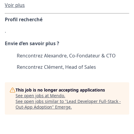
Voir plus
Profil recherché
.
Envie d’en savoir plus ?
Rencontrez Alexandre, Co-Fondateur & CTO
Rencontrez Clément, Head of Sales
This job is no longer accepting applications
See open jobs at
Mendo
.
See open jobs similar to "
Lead Developer Full-Stack -
Out-App Adoption
"
Emerge
.