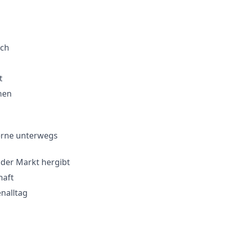
ich
t
hen
erne unterwegs
 der Markt hergibt
haft
nalltag