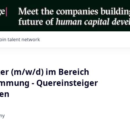
Join talent network
r (m/w/d) im Bereich
mung - Quereinsteiger
en
ny