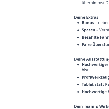
übernimmst Du
Deine Extras
Bonus
– neben
Spesen
– Verp
Bezahlte Fahr
Faire Überst
Deine Ausstattun
Hochwertiger 
bist
Profiwerkzeug
Tablet statt 
Hochwertige 
Dein Team & Wir