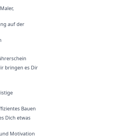
Maler,
ng auf der
m
ührerschein
r bringen es Dir
istige
fizientes Bauen
 es Dich etwas
 und Motivation