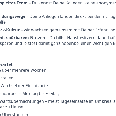
espieltes Team
– Du kennst Deine Kollegen, keine anonyme
eidungswege
– Deine Anliegen landen direkt bei den richtig
ife
ack-Kultur
– wir wachsen gemeinsam mit Deiner Erfahrung
mit spürbarem Nutzen
– Du hilfst Hausbesitzern dauerhaf
sparen und leistest damit ganz nebenbei einen wichtigen 
wartet
e über mehrere Wochen
stellen
 Wechsel der Einsatzorte
ndarbeit – Montag bis Freitag
swärtsübernachtungen – meist Tageseinsätze im Umkreis, a
der zu Hause
n Überstunden