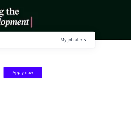
My
job
alerts
Apply now