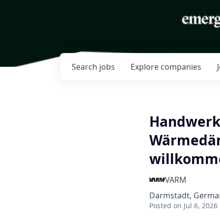
Search
jobs
Explore
companies
Handwerke
Wärmedäm
willkomm
VARM
Darmstadt, Germa
Posted
on Jul 6, 2026