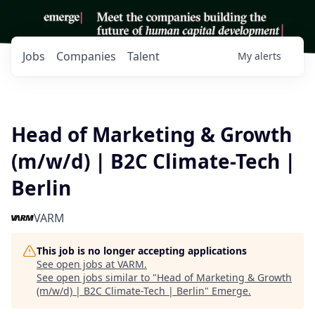
Jobs
Companies
Talent
My
alerts
Head of Marketing & Growth
(m/w/d) | B2C Climate-Tech |
Berlin
VARM
This job is no longer accepting applications
See open jobs at
VARM
.
See open jobs similar to "
Head of Marketing & Growth
(m/w/d) | B2C Climate-Tech | Berlin
"
Emerge
.