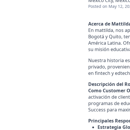
Mexico City, Mexic
Posted
on May 12, 20
Acerca de Mattild
En mattilda, nos ap
Bogotá y Quito, te
América Latina. Of
su misión educativ
Nuestra historia e
privado, provenien
en fintech y edtech
Descripción del Ro
Como Customer On
activación de clien
programas de educ
Success para maxim
Principales Respo
Estrategia Glo