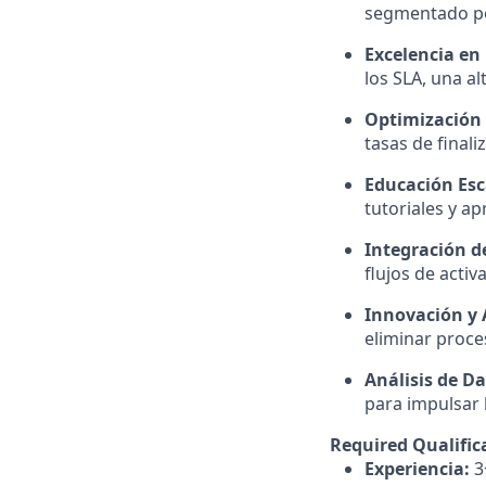
segmentado por
Excelencia en 
los SLA, una al
Optimización 
tasas de final
Educación Esc
tutoriales y a
Integración d
flujos de acti
Innovación y
eliminar proce
Análisis de Da
para impulsar 
Required Qualific
Experiencia:
3