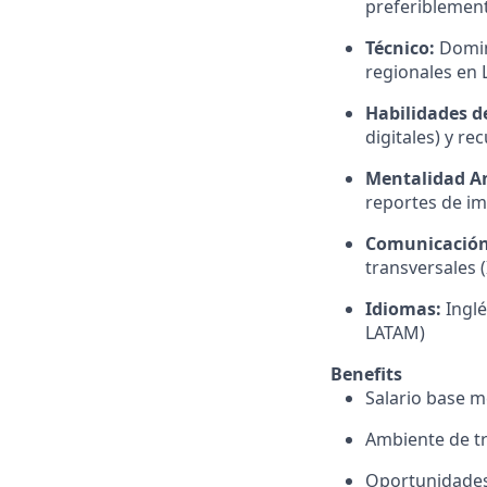
preferiblement
Técnico:
Domini
regionales en
Habilidades d
digitales) y re
Mentalidad An
reportes de i
Comunicación
transversales (
Idiomas:
Inglé
LATAM)
Benefits
Salario base m
Ambiente de tr
Oportunidades 