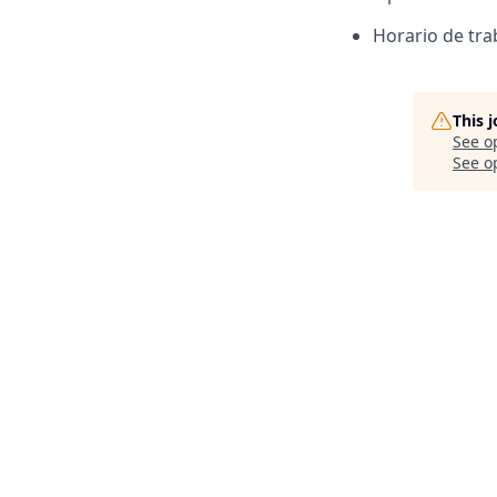
Horario de tra
This 
See o
See op