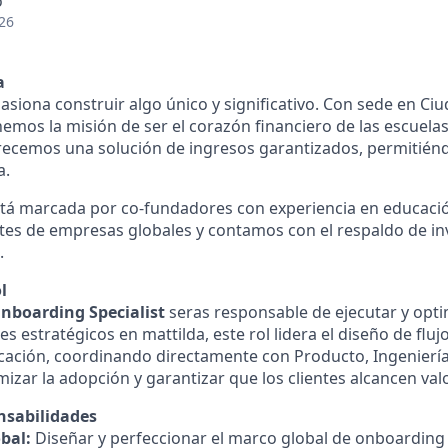
o
26
a
asiona construir algo único y significativo. Con sede en Ci
nemos la misión de ser el corazón financiero de las escuela
recemos una solución de ingresos garantizados, permitiénd
a.
stá marcada por co-fundadores con experiencia en educació
tes de empresas globales y contamos con el respaldo de inv
.
l
boarding Specialist
seras responsable de ejecutar y opti
tes estratégicos en mattilda, este rol lidera el diseño de fl
ación, coordinando directamente con Producto, Ingenierí
izar la adopción y garantizar que los clientes alcancen va
nsabilidades
bal:
Diseñar y perfeccionar el marco global de onboarding 