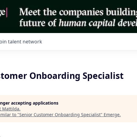
Join talent network
stomer Onboarding Specialist
longer accepting applications
t
Mattilda
.
milar to "
Senior Customer Onboarding Specialist
"
Emerge
.