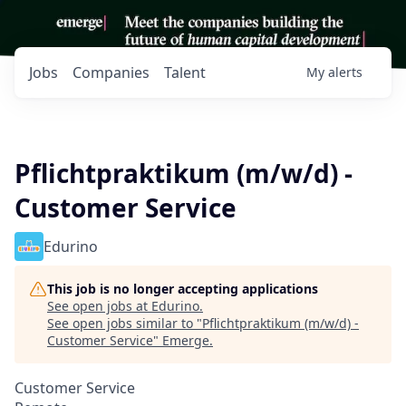
Jobs
Companies
Talent
My
alerts
Pflichtpraktikum (m/w/d) -
Customer Service
Edurino
This job is no longer accepting applications
See open jobs at
Edurino
.
See open jobs similar to "
Pflichtpraktikum (m/w/d) -
Customer Service
"
Emerge
.
Customer Service